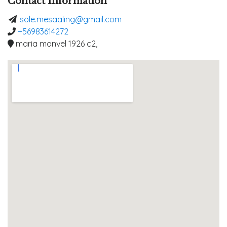
Contact Information
sole.mesaaling@gmail.com
+56983614272
maria monvel 1926 c2,