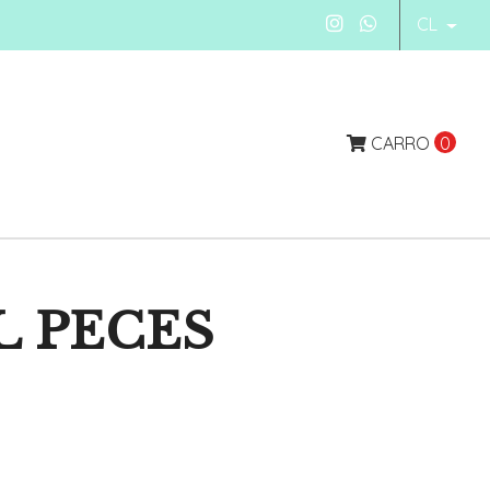
CL
CARRO
0
 PECES