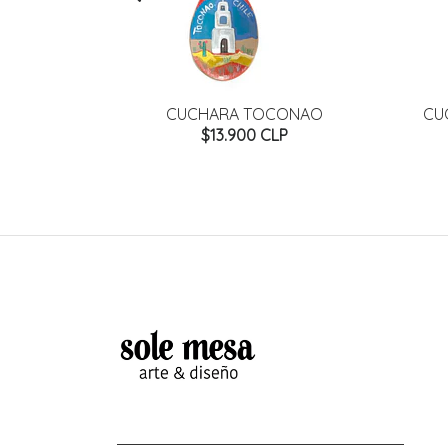
ARPINTERO
CUCHARA TOCONAO
CU
P
$13.900 CLP