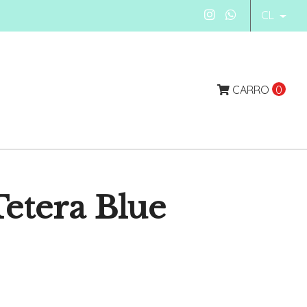
CL
CARRO
0
etera Blue