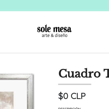
Cuadro T
$0 CLP