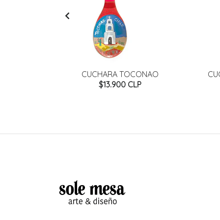
ARPINTERO
CUCHARA TOCONAO
CU
P
$13.900 CLP