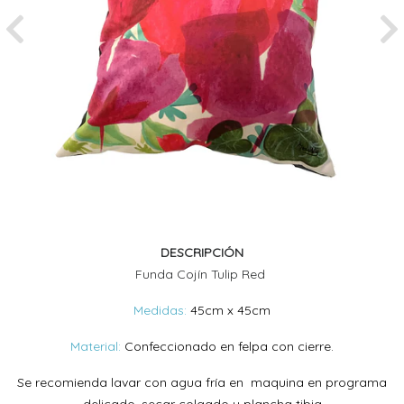
Previous
Ne
DESCRIPCIÓN
Funda Cojín Tulip Red
Medidas:
45cm x 45cm
Material:
Confeccionado en felpa con cierre.
Se recomienda lavar con agua fría en maquina en programa
delicado, secar colgado y plancha tibia