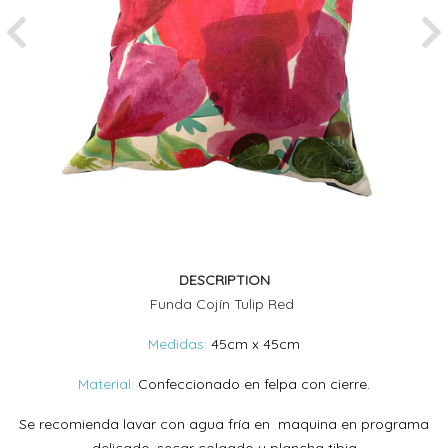
Previous
Ne
DESCRIPTION
Funda Cojín Tulip Red
Medidas:
45cm x 45cm
Material:
Confeccionado en felpa con cierre.
Se recomienda lavar con agua fría en maquina en programa
delicado, secar colgado y plancha tibia