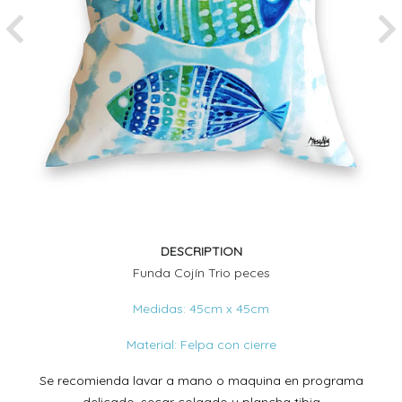
Previous
Ne
DESCRIPTION
Funda Cojín Trio peces
Medidas: 45cm x 45cm
Material: Felpa con cierre
Se recomienda lavar a mano o maquina en programa
delicado, secar colgado y plancha tibia