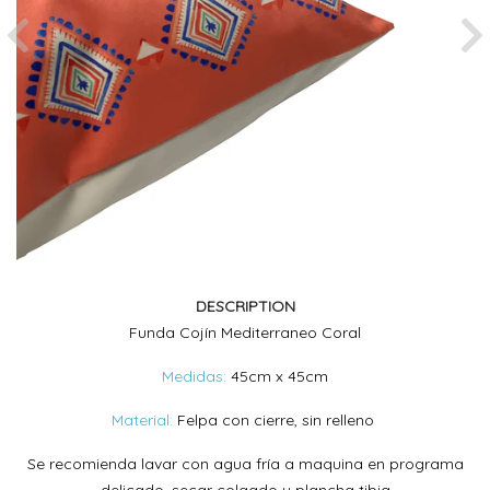
Previous
Ne
DESCRIPTION
Funda Cojín Mediterraneo Coral
Medidas:
45cm x 45cm
Material:
Felpa con cierre, sin relleno
Se recomienda lavar con agua fría a maquina en programa
delicado, secar colgado y plancha tibia