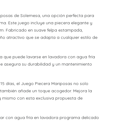
iposas de Solemesa, una opción perfecta para
ama. Este juego incluye una piecera elegante y
cm. Fabricado en suave felpa estampada,
o atractivo que se adapta a cualquier estilo de
 ya que puede lavarse en lavadora con agua fría
ue asegura su durabilidad y un mantenimiento
5 días, el Juego Piecera Mariposas no solo
e también añade un toque acogedor. Mejora la
oy mismo con esta exclusiva propuesta de
r con agua fría en lavadora programa delicado