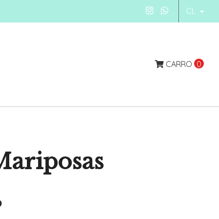
CL
CARRO
0
Mariposas
P