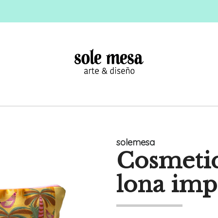
solemesa
Cosmeti
lona im