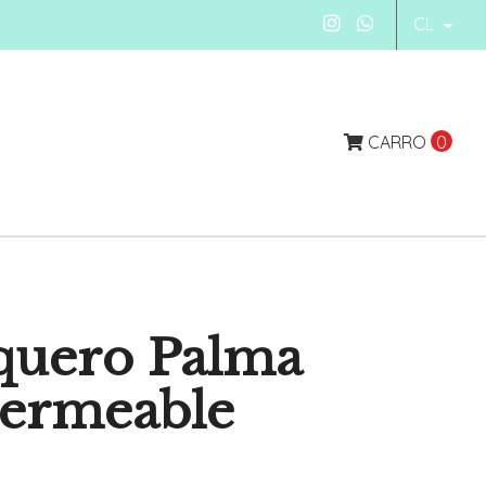
CL
CARRO
0
quero Palma
permeable