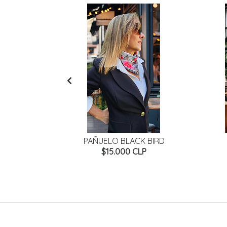
AVEGADO
PAÑUELO BLACK BIRD
P
$15.000 CLP