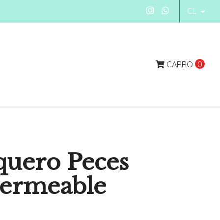
CL
CARRO
0
quero Peces
permeable