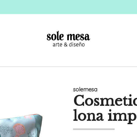
solemesa
Cosmeti
lona im