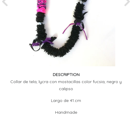
Previous
Ne
DESCRIPTION
Collar de tela, lycra con mostacillas color fucsia, negro y
calipso
Largo de 41.cm
Handmade