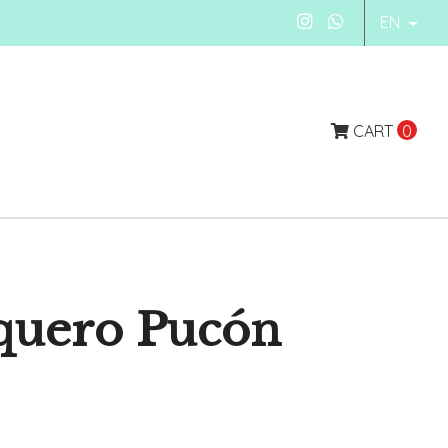
EN
CART
0
quero Pucón