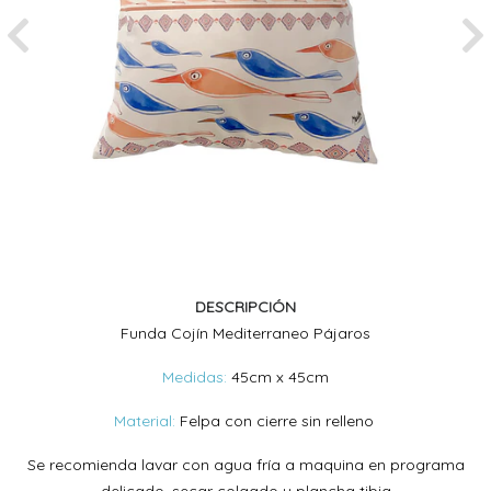
Previous
Ne
DESCRIPCIÓN
Funda Cojín Mediterraneo Pájaros
Medidas:
45cm x 45cm
Material:
Felpa con cierre sin relleno
Se recomienda lavar con agua fría a maquina en programa
delicado, secar colgado y plancha tibia