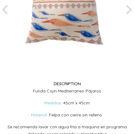
Previous
Ne
DESCRIPTION
Funda Cojín Mediterraneo Pájaros
Medidas:
45cm x 45cm
Material:
Felpa con cierre sin relleno
Se recomienda lavar con agua fría a maquina en programa
delicado, secar colgado y plancha tibia