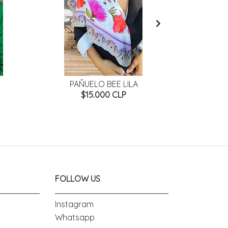
PAÑUELO BEE LILA
PAÑUE
$15.000 CLP
FOLLOW US
Instagram
Whatsapp