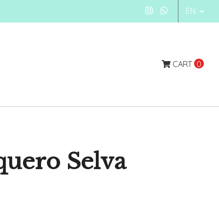
EN
CART
0
uero Selva