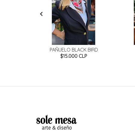
AVEGADO
PAÑUELO BLACK BIRD
P
$15.000 CLP